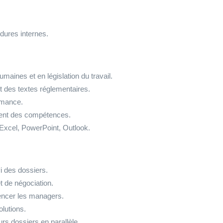
dures internes.
aines et en législation du travail.
t des textes réglementaires.
ormance.
ent des compétences.
 Excel, PowerPoint, Outlook.
vi des dossiers.
t de négociation.
uencer les managers.
olutions.
urs dossiers en parallèle.