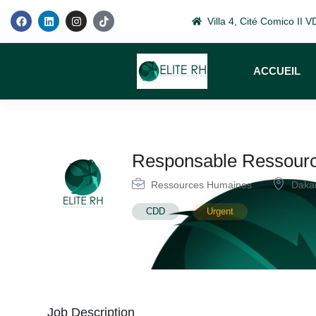
Villa 4, Cité Comico II
ACCUEIL
Responsable Ressour
Ressources Humaines
Daka
CDD
Urgent
Job Description