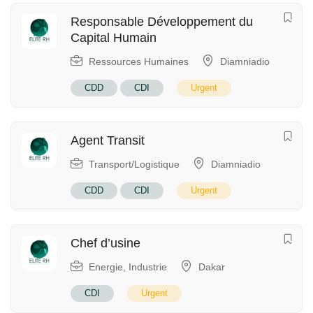
Responsable Développement du
Capital Humain
Ressources Humaines
Diamniadio
CDD
CDI
Urgent
Agent Transit
Transport/Logistique
Diamniadio
CDD
CDI
Urgent
Chef d’usine
Energie
,
Industrie
Dakar
CDI
Urgent