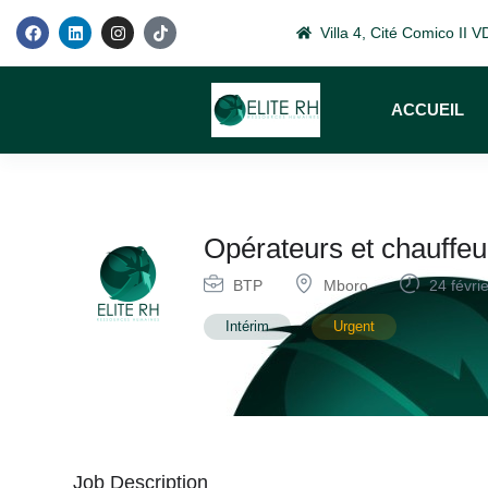
Villa 4, Cité Comico II
ACCUEIL
Opérateurs et chauffeu
BTP
Mboro
24 févri
Intérim
Urgent
Job Description