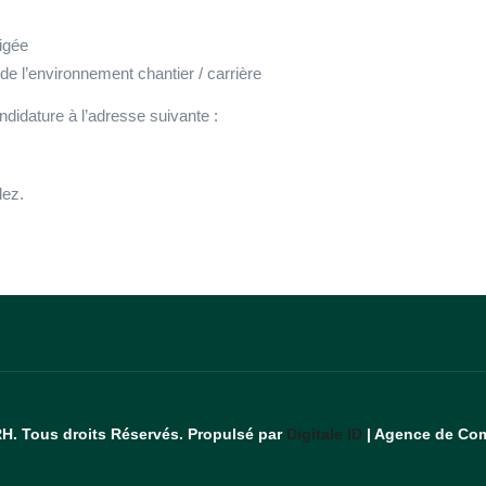
igée
e l’environnement chantier / carrière
didature à l’adresse suivante :
lez.
RH. Tous droits Réservés. Propulsé par
Digitale ID
| Agence de Com