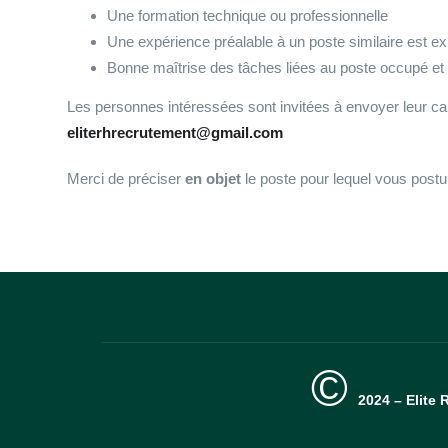
Une formation technique ou professionnelle
Une expérience préalable à un poste similaire est ex
Bonne maîtrise des tâches liées au poste occupé et d
Les personnes intéressées sont invitées à envoyer leur can
eliterhrecrutement@gmail.com
Merci de préciser
en objet
le poste pour lequel vous postu
©
2024 – Elite 