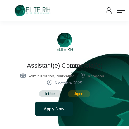
Assistant(e) Commercial(e)
Administration
,
Marketing
Khodoba
6 octobre 2025
Intérim
Urgent
Apply Now