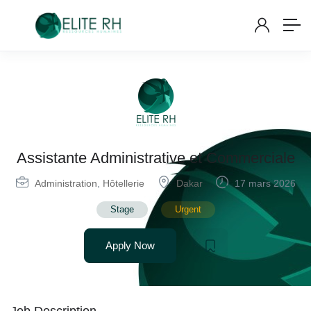
Assistante Administrative et Commerciale
Administration
,
Hôtellerie
Dakar
17 mars 2026
Stage
Urgent
Apply Now
Job Description