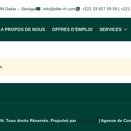
 VDN Dakar – Sénégal
info@elite-rh.com
+221 33 827 59 59 | +221
A PROPOS DE NOUS
OFFRES D’EMPLOI
SERVICES
in
RH. Tous droits Réservés. Propulsé par
Digitale ID
| Agence de Com