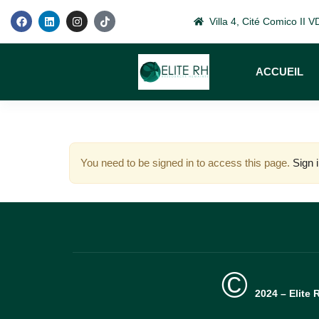
Villa 4, Cité Comico II
ACCUEIL
You need to be signed in to access this page.
Sign 
©
2024 – Elite 